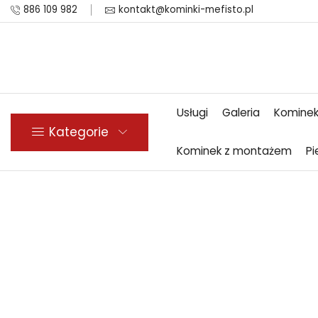
886 109 982
kontakt@kominki-mefisto.pl
Usługi
Galeria
Kominek
Kategorie
Kominek z montażem
Pi