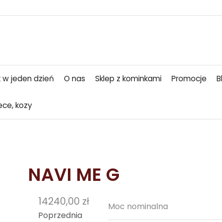
 w jeden dzień
O nas
Sklep z kominkami
Promocje
B
ece, kozy
NAVI ME G
14240,00
zł
Moc nominalna
Poprzednia